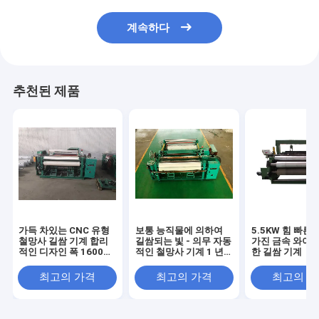
계속하다
추천된 제품
가득 차있는 CNC 유형
보통 능직물에 의하여
5.5KW 힘 빠른
철망사 길쌈 기계 합리
길쌈되는 빛 - 의무 자동
가진 금속 와이어
적인 디자인 폭 1600
적인 철망사 기계 1 년
한 길쌈 기계
Mm
보장
최고의 가격
최고의 가격
최고의 