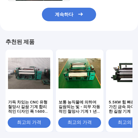
계속하다
추천된 제품
가득 차있는 CNC 유형
보통 능직물에 의하여
5.5KW 힘 빠른
철망사 길쌈 기계 합리
길쌈되는 빛 - 의무 자동
가진 금속 와이어
적인 디자인 폭 1600
적인 철망사 기계 1 년
한 길쌈 기계
Mm
보장
최고의 가격
최고의 가격
최고의 