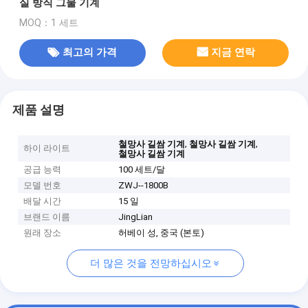
실 방직 그물 기계
MOQ：1 세트
최고의 가격
지금 연락
제품 설명
,
,
철망사 길쌈 기계
철망사 길쌈 기계
하이 라이트
철망사 길쌈 기계
공급 능력
100 세트/달
모델 번호
ZWJ--1800B
배달 시간
15 일
브랜드 이름
JingLian
원래 장소
허베이 성, 중국 (본토)
더 많은 것을 전망하십시오