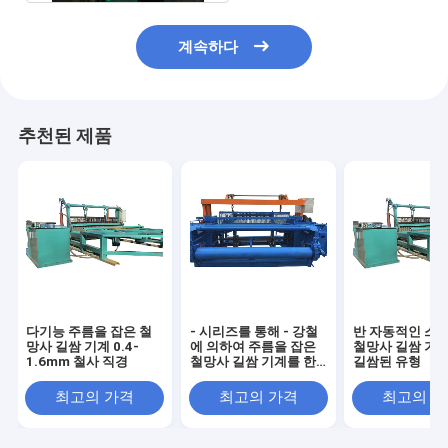
계속하다
추천된 제품
다기능 주름을 잡은 철
- 시리즈를 통해 - 강철
반 자동적인 스
망사 길쌈 기계 0.4-
에 의하여 주름을 잡은
철망사 길쌈 기계
1.6mm 철사 직경
철망사 길쌈 기계를 한
길쌈된 유형
번 직류 전기를 통하십
시오
최고의 가격
최고의 가격
최고의 