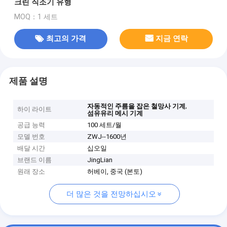
크린 직조기 유형
MOQ：1 세트
최고의 가격
지금 연락
제품 설명
,
자동적인 주름을 잡은 철망사 기계
하이 라이트
섬유유리 메시 기계
공급 능력
100 세트/월
모델 번호
ZWJ--1600년
배달 시간
십오일
브랜드 이름
JingLian
원래 장소
허베이, 중국 (본토)
더 많은 것을 전망하십시오